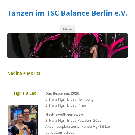
Zum
Inhalt
Tanzen im TSC Balance Berlin e.V.
springen
Zum
Menü
Inhalt
springen
Nadine + Moritz
Hgr I B
Lat
Das Beste aus 2026:
6. Platz Hgr I B Lat, Hamburg
2. Platz Hgr I B Lat, Pirna
Noch erwähnenswert:
3. Platz Hgr I B Lat, Potsdam 2025
Anschlussplatz zur 2. Runde Hgr I B Lat,
danceComp 2025