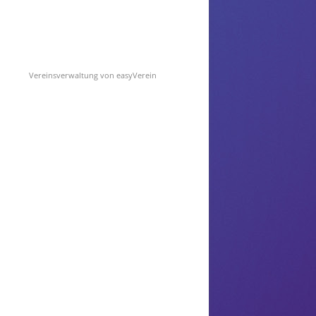
Vereinsverwaltung von easyVerein