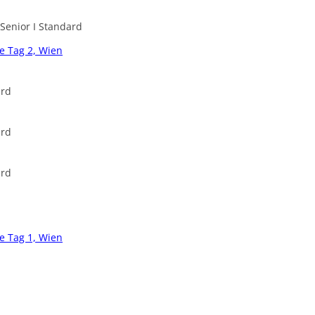
Senior I Standard
LUISA + MARC
e Tag 2, Wien
MARINA + JOCHEN
MARTA + PARTNERIN
dard
MELANIE + PAUL
ard
NADINE + MORITZ
OKSANA + RICO
ard
PATRICIA + JÖRG
PEGGY + DIETMAR
e Tag 1, Wien
PETRA + PASCAL
SABINE + ANDREAS
SARAH + MAX