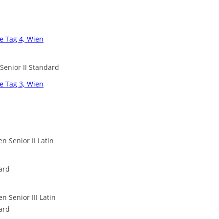
DAGMAR + WOLFGANG
DORIS + KARSTEN
e Tag 4, Wien
HEIKE + CHRISTIAN
Senior II Standard
ILKA + PETER
e Tag 3, Wien
INES + OLIVER
INNA + OLAF
IRINA + ANDREAS
 Senior II Latin
JANINA + MARKUS
ard
JULIA + JULIAN
 Senior III Latin
KATERYNA + NORBERT
ard
KIRSTIN + STEFAN