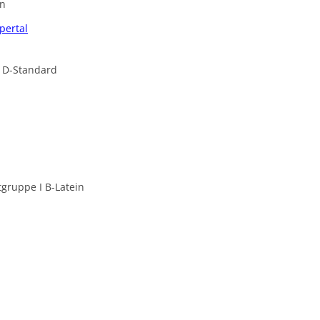
in
pertal
SONJA + GERGELY
ULRIKE + RAINER
I D-Standard
YVONNE + HERBERT
d
gruppe I B-Latein