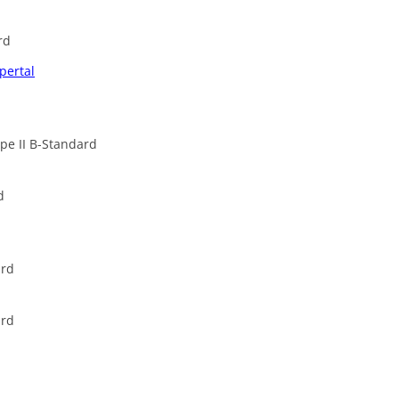
rd
pertal
pe II B-Standard
d
ard
ard